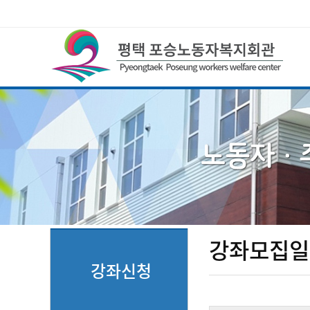
강좌모집일
강좌신청