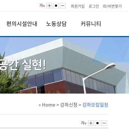
회원가입
로그인
ID/비번찾기
편의시설안내
노동상담
커뮤니티
» Home
>
강좌신청
>
강좌모집일정