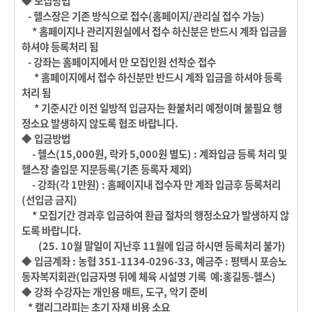
◆ 모집방법
- 헬스장은 기존 방식으로 접수(홈페이지/관리실 접수 가능)
* 홈페이지나 관리지원실에서 접수 하신분은 반드시 계좌 입금을
하셔야 등록처리 됨
- 강좌는 홈페이지에서 만 모집인원 선착순 접수
* 홈페이지에서 접수 하신분만 반드시 계좌 입금을 하셔야 등록
처리 됨
* 기준시간 이전 일방적 입금자는 환불처리 예정이며 불필요 행
정
소요 발생하지 않도록
협조 바랍니다.
◆ 입금방법
- 헬스(15,000원, 락카 5,000원 별도) : 계좌입금 등록 처리 및
헬스장 출입문 지문등록(기존 등록자 제외)
- 강좌(각 1만원) : 홈페이지내 접수자 만 계좌 입금후 등록처리
(선입금 금지)
* 모집기간 경과후 입금하여 환급 절차의 행정소요가 발생하지 않
도록 바랍니다.
(25. 10월 말일이 지난후 11월에 입금 하시면
등록처리 불가)
◆ 입금계좌 : 농협 351-1134-0296-33, 예금주 : 평택시 포승노
동자복지회관(입금자명 뒤에 체육 시설명 기록 예:홍길동-헬스)
◆
강좌 수강자는 개인용 매트, 도구, 악기 준비
* 캘리그라피는 초기 자재 비용 소요