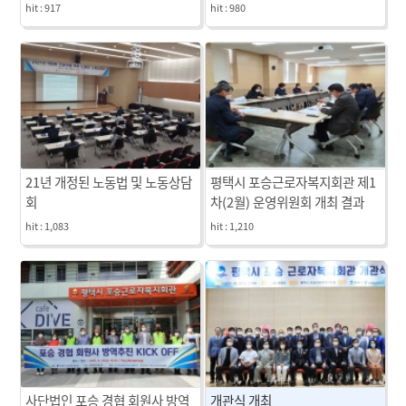
hit :
917
hit :
980
21년 개정된 노동법 및 노동상담
평택시 포승근로자복지회관 제1
회
차(2월) 운영위원회 개최 결과
hit :
1,083
hit :
1,210
사단법인 포승 경협 회원사 방역
개관식 개최