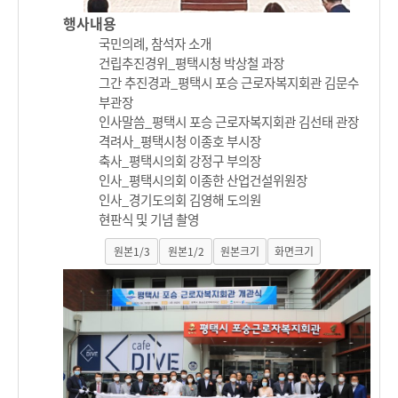
행사내용
국민의례, 참석자 소개
건립추진경위_평택시청 박상철 과장
그간 추진경과_평택시 포승 근로자복지회관 김문수
부관장
인사말씀_평택시 포승 근로자복지회관 김선태 관장
격려사_평택시청 이종호 부시장
축사_평택시의회 강정구 부의장
인사_평택시의회 이종한 산업건설위원장
인사_경기도의회 김영해 도의원
현판식 및 기념 촬영
원본1/3
원본1/2
원본크기
화면크기