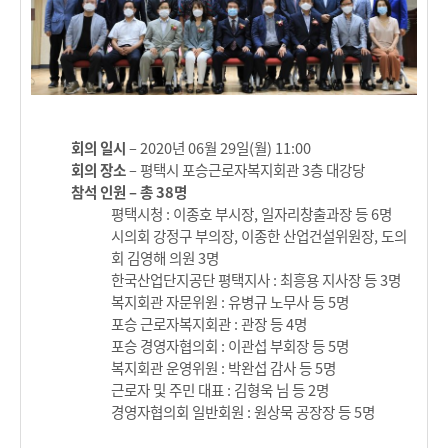
회의 일시
– 2020년 06월 29일(월) 11:00
회의 장소
– 평택시 포승근로자복지회관 3층 대강당
참석 인원 – 총 38명
평택시청 : 이종호 부시장, 일자리창출과장 등 6명
시의회 강정구 부의장, 이종한 산업건설위원장, 도의
회 김영해 의원 3명
한국산업단지공단 평택지사 : 최흥용 지사장 등 3명
복지회관 자문위원 : 유병규 노무사 등 5명
포승 근로자복지회관 : 관장 등 4명
포승 경영자협의회 : 이관섭 부회장 등 5명
복지회관 운영위원 : 박완섭 감사 등 5명
근로자 및 주민 대표 : 김형욱 님 등 2명
경영자협의회 일반회원 : 원상묵 공장장 등 5명