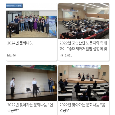
2024년 문화나눔
2022년 포승산단 노동자와 함께
하는 "중대재해처벌법 설명회 및
법률상담"
hit :
46
hit :
1,061
2022년 찿아가는 문화나눔 "연
2022년 찿아가는 문화나눔 "음
극공연"
악공연"