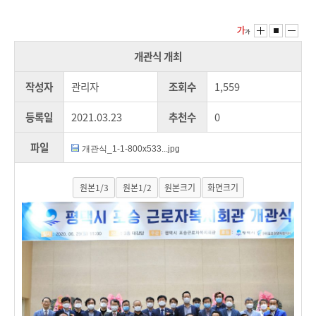
개관식 개최
작성자
관리자
조회수
1,559
등록일
2021.03.23
추천수
0
파일
개관식_1-1-800x533...jpg
원본1/3
원본1/2
원본크기
화면크기